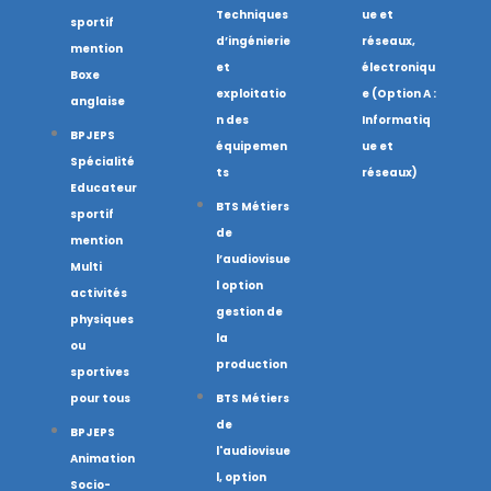
Techniques
ue et
sportif
d’ingénierie
réseaux,
mention
et
électroniqu
Boxe
exploitatio
e (Option A :
anglaise
n des
Informatiq
BPJEPS
équipemen
ue et
Spécialité
ts
réseaux)
Educateur
BTS Métiers
sportif
de
mention
l’audiovisue
Multi
l option
activités
gestion de
physiques
la
ou
production
sportives
pour tous
BTS Métiers
de
BPJEPS
l'audiovisue
Animation
l, option
Socio-