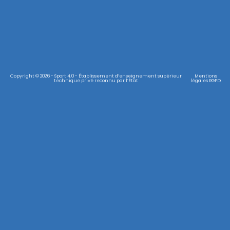
Copyright © 2026 - Sport 4.0 - Établissement d’enseignement supérieur
Mentions
technique privé reconnu par l’État
légales RGPD