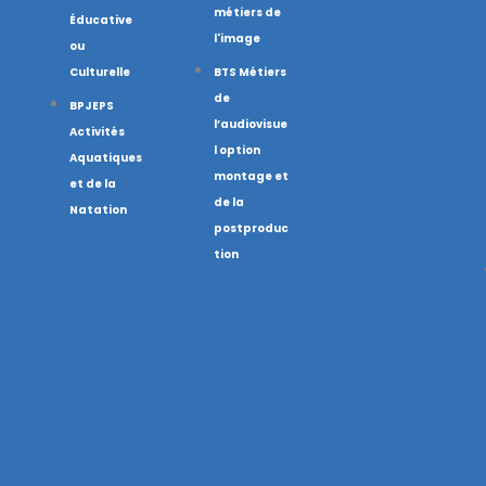
métiers de
Éducative
l'image
ou
Culturelle
BTS Métiers
de
BPJEPS
l’audiovisue
Activités
l option
Aquatiques
montage et
et de la
de la
Natation
postproduc
tion