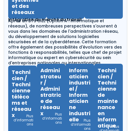
et des
réseaux
Intégration du marché du travail
Après un BTS CIEL (Option A : Informatique et
réseaux), de nombreuses perspectives s'ouvrent à
vous dans les domaines de l'administration réseau,
du développement de solutions logicielles
sécurisées et de la cyberdéfense. Cette formation
offre également des possibilités d'évolution vers des
fonctions à responsabilités, telles que chef de projet
informatique ou expert en cybersécurité au sein
d'entreprises nationales ou internationales.
Admini
Inform
Techni
Techni
strateu
aticien
cien /
cien /
r /
industri
Techni
Techni
Admini
el /
cienne
cienne
stratric
Inform
de
téléco
e de
aticien
mainte
ms et
réseau
ne
nance
réseau
x
industri
en
x
Plus
Plus
d’informati
elle
inform
d’informati
Plus
ons
ons
d’informati
atique
Plus
ons
d’informati