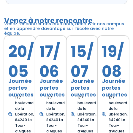
Venez à notre rencontre
Venez rencontrer nos étudiants, découvrir nos campus
et en apprendre davantage sur l’école avec notre
équipe.
20/
17/
15/
19/
05
06
07
08
Journée
Journée
Journée
Journée
portes
portes
portes
portes
ouvertes
ouvertes
ouvertes
ouvertes
177
177
177
177
boulevard
boulevard
boulevard
boulevard
de la
de la
de la
de la
Libération,
Libération,
Libération,
Libération,
84240 La
84240 La
84240 La
84240 La
Tour-
Tour-
Tour-
Tour-
d’Aigues
d’Aigues
d’Aigues
d’Aigues