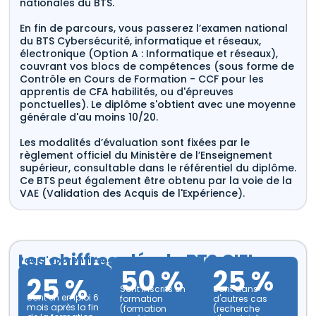
nationales du BTS.
En fin de parcours, vous passerez l’examen national
du BTS Cybersécurité, informatique et réseaux,
électronique (Option A : Informatique et réseaux),
couvrant vos blocs de compétences (sous forme de
Contrôle en Cours de Formation - CCF pour les
apprentis de CFA habilités, ou d'épreuves
ponctuelles). Le diplôme s'obtient avec une moyenne
générale d'au moins 10/20.
Les modalités d’évaluation sont fixées par le
règlement officiel du Ministère de l’Enseignement
supérieur, consultable dans le référentiel du diplôme.
Ce BTS peut également être obtenu par la voie de la
VAE (Validation des Acquis de l'Expérience).
Les chiffres clés du BTS CIEL
Pour l'apprentissage
50 %
25 %
25 %
Sont inscrits en
Sont dans
Sont en emploi 6
formation
d'autres cas
mois après la fin
(formation
(recherche