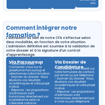
ons
Comment intégrer notre
formation ?
L'admission au sein de notre CFA s'effectue selon
deux modalités, en fonction de votre situation.
L'admission définitive est soumise à la validation de
votre dossier et à la signature d'un contrat
d'apprentissage.
Via Parcoursup
Via Dossier de
- Saisie des vœux :
Candidature
Connectez-vous sur la
- Manifestez votre intérêt via
plateforme
Parcoursup
et
notre formulaire de contact,
sélectionnez notre formation.
par email ou par téléphone.
- Examen du dossier : Nous
- Examen du dossier : Nous
étudions vos résultats
étudions vos résultats
académiques et votre projet
académiques et votre projet
motivé.
motivé.
- Réponse : Les propositions
- Réponse : Les propositions
d'admission sont
d'admission sont
transmises directement via
transmises directement par
la plateforme selon le
e-mail ou par téléphone.
calendrier national.