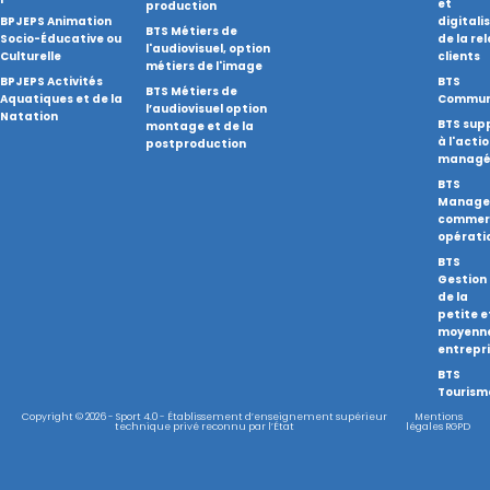
et
production
BPJEPS Animation
digitali
BTS Métiers de
Socio-Éducative ou
de la re
l'audiovisuel, option
Culturelle
clients
métiers de l'image
BPJEPS Activités
BTS
BTS Métiers de
Aquatiques et de la
Commun
l’audiovisuel option
Natation
BTS sup
montage et de la
à l'acti
postproduction
managér
BTS
Manage
commer
opérati
BTS
Gestion
de la
petite e
moyenn
entrepr
BTS
Tourism
Copyright © 2026 - Sport 4.0 - Établissement d’enseignement supérieur
Mentions
technique privé reconnu par l’État
légales RGPD