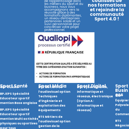
coulisses de
de l'apprentissage dans
les métiers du sport et du
nos formations
r
o
business, nous vous
et rejoindre la
accompagnons vers la
réussite grâce à des
a
k
communauté
formations diplômantes,
Sport 4.0 !
un réseau d'entreprises
m
partenaires solide et un
suivi personnalisé pour
concrétiser votre projet
professionnel.
Sport Santé
Sport Média
Sport Digital
Sport
CAP Cuisine
BTS Métiers de
BTS Cybersécurité,
Busin
l’audiovisuel option
informatique et
BPJEPS Spécialité
ess
CAP
Techniques
réseaux, électronique
Educateur sportif
Équipier
d’ingénierie et
(Option A :
mention Boxe anglaise
Polyvale
exploitation des
Informatique et
BPJEPS Spécialité
du
équipements
réseaux)
Educateur sportif
Commer
BTS Métiers de
mention Multi activités
BTS
l’audiovisuel option
physiques ou sportives
Négocia
gestion de la
pour tous