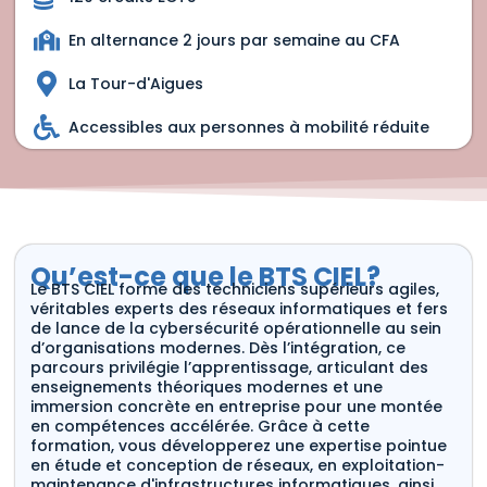
En alternance 2 jours par semaine au CFA
La Tour-d'Aigues
Accessibles aux personnes à mobilité réduite
Qu’est-ce que le BTS CIEL?
Le BTS CIEL forme des techniciens supérieurs agiles,
véritables experts des réseaux informatiques et fers
de lance de la cybersécurité opérationnelle au sein
d’organisations modernes. Dès l’intégration, ce
parcours privilégie l’apprentissage, articulant des
enseignements théoriques modernes et une
immersion concrète en entreprise pour une montée
en compétences accélérée. Grâce à cette
formation, vous développerez une expertise pointue
en étude et conception de réseaux, en exploitation-
maintenance d'infrastructures informatiques, ainsi