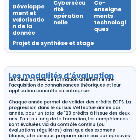
Cybersécu
Co-
Développe
rité
enseigne
ment et
opération
ments
valorisatio
nelle
technologi
n de la
ques
donnée
Projet de synthèse et stage
Les modalités d’évaluation
Les deux années de formation alternent entre
l’acquisition de connaissances théoriques et leur
application concrète en entreprise.
Chaque année permet de valider des crédits ECTS. La
progression dans le cursus s’effectue année par
année, pour un total de 120 crédits à l’issue des deux
ans. Tout au long de la formation, les compétences
sont évaluées via du contrôle continu (ou
évaluations régulières) ainsi que des examens
blancs, afin de vous préparer au mieux aux épreuves