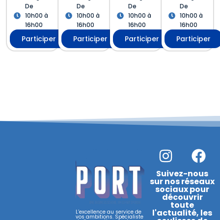
De
De
De
De
10h00 à
10h00 à
10h00 à
10h00 à
16h00
16h00
16h00
16h00
Participer
Participer
Participer
Participer
I
F
n
a
s
c
Suivez-nous
sur nos réseaux
t
e
sociaux pour
découvrir
a
b
toute
l'actualité, les
L’excellence au service de
g
o
vos ambitions. Spécialiste