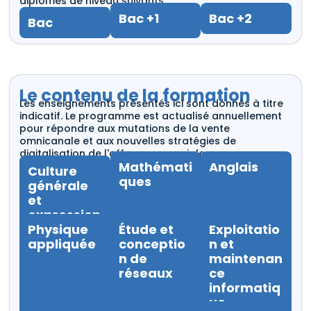
diplômes de niveau suivants :
Bac +1
Bac +2
Bac
Le contenu de la formation
Les enseignements présentés ici sont donnés à titre
indicatif. Le programme est actualisé annuellement
pour répondre aux mutations de la vente
omnicanale et aux nouvelles stratégies de
digitalisation de l'offre commerciale.
Mathémati
Anglais
Culture
ques
générale
et
expression
Physique
Étude et
Exploitatio
appliquée
conceptio
n et
n de
maintenan
réseaux
ce
informatiq
ue