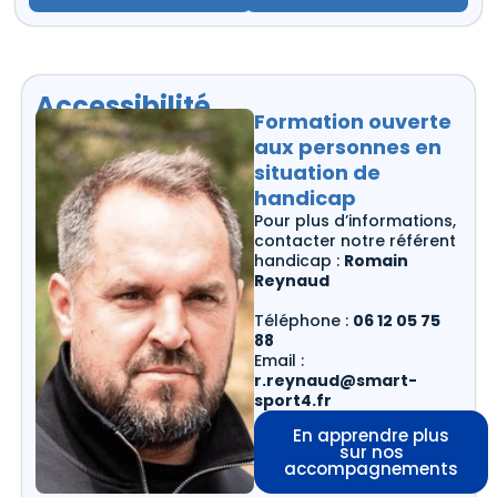
Accessibilité
Formation ouverte
aux personnes en
situation de
handicap
Pour plus d’informations,
contacter notre référent
handicap :
Romain
Reynaud
Téléphone :
06 12 05 75
88
Email :
r.reynaud@smart-
sport4.fr
En apprendre plus
sur nos
accompagnements