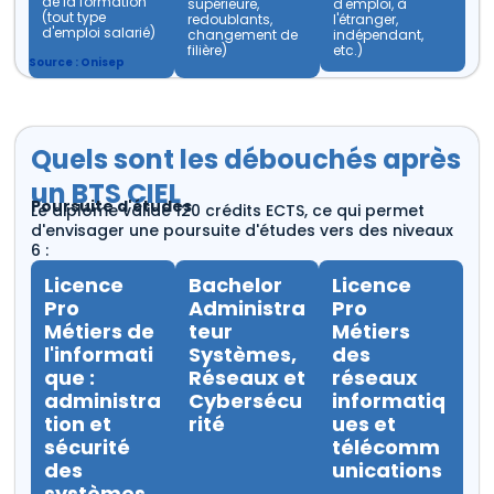
de la formation
supérieure,
d'emploi, à
(tout type
redoublants,
l'étranger,
d'emploi salarié)
changement de
indépendant,
filière)
etc.)
Source :
Onisep
Quels sont les débouchés après
un BTS CIEL
Poursuite d'études
Le diplôme valide 120 crédits ECTS, ce qui permet
d'envisager une poursuite d'études vers des niveaux
6 :
Licence
Bachelor
Licence
Pro
Administra
Pro
Métiers de
teur
Métiers
l'informati
Systèmes,
des
que :
Réseaux et
réseaux
administra
Cybersécu
informatiq
tion et
rité
ues et
sécurité
télécomm
des
unications
systèmes