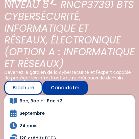
NIVEAU 5 - RNCP37391 BTS
CYBERSÉCURITÉ,
INFORMATIQUE ET
RÉSEAUX, ÉLECTRONIQUE
(OPTION A : INFORMATIQUE
ET RÉSEAUX)
Devenez le gardien de la cybersécurité et l'expert capable
de protéger les infrastructures numériques de demain.
Brochure
Candidater
Bac, Bac +1, Bac +2
Septembre
24 mois
120 crédits ECTS