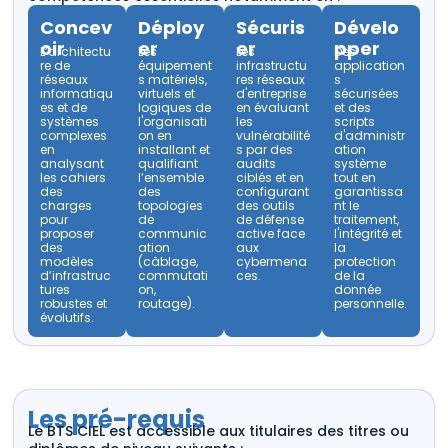
Concev
Déploy
Sécuris
Dévelo
oir
er
er
pper
L’architectu
Les
Les
Des
re de
équipement
infrastructu
application
réseaux
s matériels,
res réseaux
s
informatiqu
virtuels et
d'entreprise
sécurisées
es et de
logiques de
en évaluant
et des
systèmes
l'organisati
les
scripts
complexes
on en
vulnérabilité
d'administr
en
installant et
s par des
ation
analysant
qualifiant
audits
système
les cahiers
l’ensemble
ciblés et en
tout en
des
des
configurant
garantissa
charges
topologies
des outils
nt le
pour
de
de défense
traitement,
proposer
communic
active face
l'intégrité et
des
ation
aux
la
modèles
(câblage,
cybermena
protection
d’infrastruc
commutati
ces.
de la
tures
on,
donnée
robustes et
routage).
personnelle.
évolutifs.
Les pré-requis
Le BTS CIEL est accessible aux titulaires des titres ou