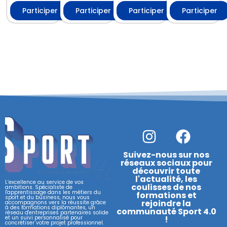
Participer
Participer
Participer
Participer
I
F
n
a
s
c
Suivez-nous sur nos
réseaux sociaux pour
t
e
découvrir toute
l'actualité, les
a
b
L’excellence au service de vos
coulisses de nos
ambitions. Spécialiste de
l'apprentissage dans les métiers du
formations et
g
o
sport et du business, nous vous
rejoindre la
accompagnons vers la réussite grâce
à des formations diplômantes, un
communauté Sport 4.0
r
o
réseau d'entreprises partenaires solide
et un suivi personnalisé pour
!
concrétiser votre projet professionnel.