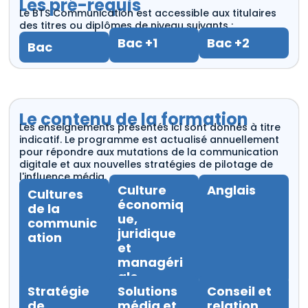
Les pré-requis
Le BTS Communication est accessible aux titulaires
des titres ou diplômes de niveau suivants :
Bac +1
Bac +2
Bac
Le contenu de la formation
Les enseignements présentés ici sont donnés à titre
indicatif. Le programme est actualisé annuellement
pour répondre aux mutations de la communication
digitale et aux nouvelles stratégies de pilotage de
l'influence média.
Culture
Anglais
Cultures
économiq
de la
ue,
communic
juridique
ation
et
managéri
ale
Stratégie
Solutions
Conseil et
de
média et
relation