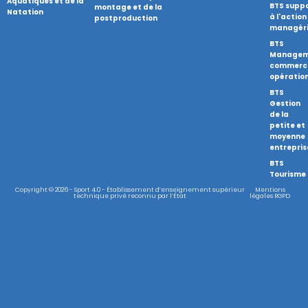
Aquatiques et de la
BTS supp
montage et de la
Natation
à l'action
postproduction
managéri
BTS
Managem
commerci
opératio
BTS
Gestion
de la
petite et
moyenne
entrepris
BTS
Tourisme
Copyright © 2026 - Sport 4.0 - Établissement d’enseignement supérieur
Mentions
technique privé reconnu par l’État
légales RGPD