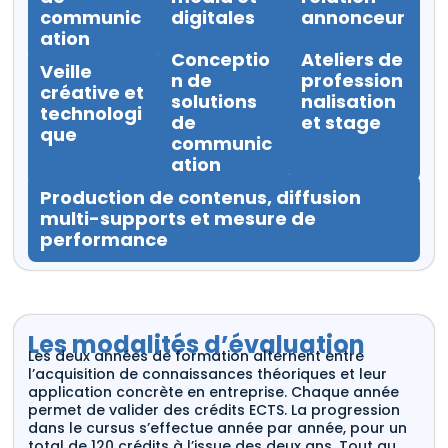
communic
digitales
annonceur
ation
Conceptio
Ateliers de
Veille
n de
profession
créative et
solutions
nalisation
technologi
de
et stage
que
communic
ation
Production de contenus, diffusion
multi-supports et mesure de
performance
Les modalités d’évaluation
Les deux années de formation alternent entre
l’acquisition de connaissances théoriques et leur
application concrète en entreprise. Chaque année
permet de valider des crédits ECTS. La progression
dans le cursus s’effectue année par année, pour un
total de 120 crédits à l’issue des deux ans. Tout au