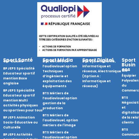
a
k
m
Sport Santé
Sport Média
Sport Digital
Sport
CAP Cuisine
BTS Métiers de
BTS Cybersécurité,
Busin
l’audiovisuel option
informatique et
BPJEPS Spécialité
ess
CAP
Techniques
réseaux, électronique
Educateur sportif
Équipier
d’ingénierie et
(Option A :
mention Boxe
Polyvalen
exploitation des
Informatique et
anglaise
du
équipements
réseaux)
BPJEPS Spécialité
Commerc
BTS Métiers de
Educateur sportif
BTS
l’audiovisuel option
mention Multi
Négociat
gestion de la
activités physiques
et
production
ou sportives pour tous
digitalis
BTS Métiers de
BPJEPS Animation
de la rela
l'audiovisuel, option
Socio-Éducative ou
clients
métiers de l'image
Culturelle
BTS
BTS Métiers de
BPJEPS Activités
Communi
l’audiovisuel option