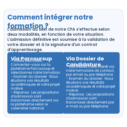
Comment intégrer notre
formation ?
L'admission au sein de notre CFA s'effectue selon
deux modalités, en fonction de votre situation.
L'admission définitive est soumise à la validation de
votre dossier et à la signature d'un contrat
d'apprentissage.
Via Parcoursup
Via Dossier de
- Saisie des vœux :
Candidature
Connectez-vous sur la
- Manifestez votre intérêt via
plateforme
Parcoursup
et
notre formulaire de contact,
sélectionnez notre formation.
par email ou par téléphone.
- Examen du dossier : Nous
- Examen du dossier : Nous
étudions vos résultats
étudions vos résultats
académiques et votre projet
académiques et votre projet
motivé.
motivé.
- Réponse : Les propositions
- Réponse : Les propositions
d'admission sont
d'admission sont
transmises directement via
transmises directement par
la plateforme selon le
e-mail ou par téléphone.
calendrier national.