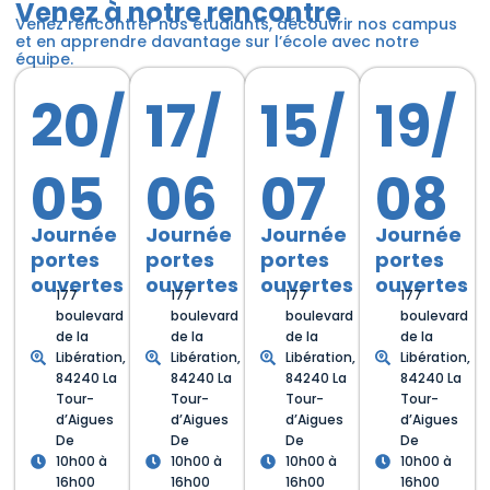
Venez à notre rencontre
Venez rencontrer nos étudiants, découvrir nos campus
et en apprendre davantage sur l’école avec notre
équipe.
20/
17/
15/
19/
05
06
07
08
Journée
Journée
Journée
Journée
portes
portes
portes
portes
ouvertes
ouvertes
ouvertes
ouvertes
177
177
177
177
boulevard
boulevard
boulevard
boulevard
de la
de la
de la
de la
Libération,
Libération,
Libération,
Libération,
84240 La
84240 La
84240 La
84240 La
Tour-
Tour-
Tour-
Tour-
d’Aigues
d’Aigues
d’Aigues
d’Aigues
De
De
De
De
10h00 à
10h00 à
10h00 à
10h00 à
16h00
16h00
16h00
16h00