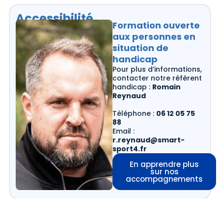
Accessibilité
Formation ouverte
aux personnes en
situation de
handicap
Pour plus d’informations,
contacter notre référent
handicap :
Romain
Reynaud
Téléphone :
06 12 05 75
88
Email :
r.reynaud@smart-
sport4.fr
En apprendre plus
sur nos
accompagnements