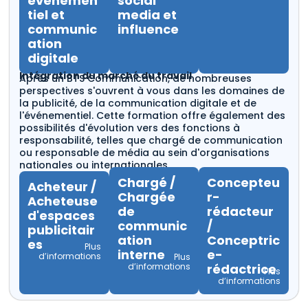
événemen
social
tiel et
media et
communic
influence
ation
digitale
Intégration du marché du travail
Après un BTS Communication, de nombreuses
perspectives s'ouvrent à vous dans les domaines de
la publicité, de la communication digitale et de
l'événementiel. Cette formation offre également des
possibilités d'évolution vers des fonctions à
responsabilité, telles que chargé de communication
ou responsable de média au sein d'organisations
nationales ou internationales.
Chargé /
Concepteu
Acheteur /
Chargée
r-
Acheteuse
de
rédacteur
d'espaces
communic
/
publicitair
ation
Conceptric
es
Plus
interne
e-
d’informations
Plus
d’informations
rédactrice
Plus
d’informations