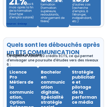
21 %
Sont inscrits en
Sont dans
Sont en emploi 6
formation
d'autres cas
mois après la fin
(formation
(recherche
de la formation
supérieure,
d'emploi, à
(tout type
redoublants,
l'étranger,
d'emploi salarié)
changement de
indépendant,
filière)
etc.)
Source :
Onisep
Quels sont les débouchés après
un BTS COMMUNICATION
Poursuite d'études
Ce diplôme valide 120 crédits ECTS, ce qui permet
d'envisager une poursuite d'études vers des niveaux
6 :
Licence
Bachelor
Stratégie
Pro
en
publicitair
Métiers de
communic
e et
la
ation
pilotage
communic
digitale,
de la
ation,
Spécialité
performan
Option
stratégie
ce média