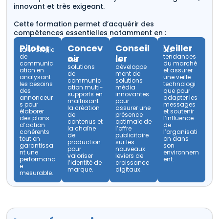
innovant et très exigeant.
Cette formation permet d’acquérir des
compétences essentielles notamment en :
Piloter
Concev
Conseil
Veiller
La stratégie
Les
de
oir
ler
tendances
Des
Le
communic
du marché
solutions
développe
ation en
et assurer
de
ment de
analysant
une veille
communic
solutions
les besoins
technologi
ation multi-
média
des
que pour
supports en
innovantes
annonceur
adapter les
maîtrisant
pour
s pour
messages
la création
assurer une
élaborer
et soutenir
de
présence
des plans
l’influence
contenus et
optimale de
d’action
de
la chaîne
l’offre
cohérents
l’organisati
de
publicitaire
tout en
on dans
production
sur les
garantissa
son
pour
nouveaux
nt une
environnem
valoriser
leviers de
performanc
ent.
l’identité de
croissance
e
marque.
digitaux.
mesurable.