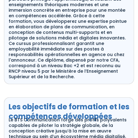
enseignements théoriques modernes et une
immersion concrète en entreprise pour une montée
en compétences accélérée. Grâce à cette
formation, vous développerez une expertise pointue
en élaboration de plans de communication, en
conception de contenus multi-supports et en
pilotage de solutions média et digitales innovantes.
Ce cursus professionnalisant garantit une
employabilité immédiate sur des postes à
responsabilités opérationnelles en agence ou chez
l'annonceur. Ce diplôme, dispensé par notre CFA,
correspond à un niveau Bac +2 et est reconnu au
RNCP niveau 5 par le Ministère de l’Enseignement
Supérieur et de la Recherche.
Les objectifs de formation et les
compétences développées
Le BTS Communication forge des profils polyvalents
capables de piloter la stratégie globale, de la
conception créative jusqu’à la mise en œuvre
technique au sein d’un écosystème média digitalisé,